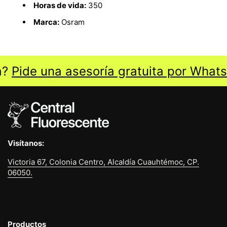
Horas de vida:
350
Marca:
Osram
?
Pide una asesoría gratuita por Whats
Visítanos:
Victoria 67, Colonia Centro, Alcaldía Cuauhtémoc, CP.
06050.
Productos