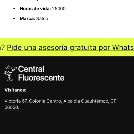
Horas de vida:
25000
Marca:
Satco
?
Pide una asesoría gratuita por Whats
Visítanos:
Victoria 67, Colonia Centro, Alcaldía Cuauhtémoc, CP.
06050.