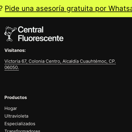
?
Pide una asesoría gratuita por Whatsa
Visítanos:
Victoria 67, Colonia Centro, Alcaldía Cuauhtémoc, CP.
06050.
Productos
Hogar
Ultravioleta
Especializados
Transformadores